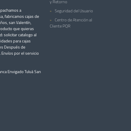
y Retorno
espachamos a
Seguridad del Usuario
a, fabricamos cajas de
Centro de Atención al
años, san Valentín,
Cliente PQR
producto que quieras
solicitar catalogo al
idades para cajas
iles Después de
 Envíos por el servicio
anca Envigado Tuluá San