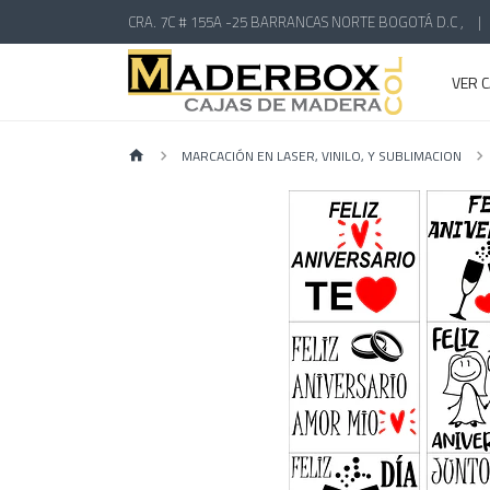
CRA. 7C # 155A -25 BARRANCAS NORTE BOGOTÁ D.C ,
|
VER 
MARCACIÓN EN LASER, VINILO, Y SUBLIMACION