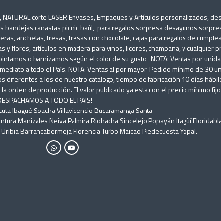
O, NATURAL corte LASER Envases, Empaques y Artículos personalizados, d
s bandejas canastas picnic baúl, para regalos sorpresa desayunos sorpres
ineras, anchetas, fresas, fresas con chocolate, cajas para regalos de cumple
as y flores, artículos en madera para vinos, licores, champaña, y cualquier 
ntamos o barnizamos según el color de su gusto. NOTA: Ventas por unidad: 
diato a todo el País. NOTA: Ventas al por mayor: Pedido mínimo de 30 un
s diferentes a los de nuestro catalogo, tiempo de fabricación 10 días háb
a orden de producción. El valor publicado ya esta con el precio mínimo fijo.
) DESPACHAMOS A TODO EL PAIS!
úcuta Ibagué Soacha Villavicencio Bucaramanga Santa
ntura Manizales Neiva Palmira Riohacha Sincelejo Popayán Itagüí Floridabl
ribia Barrancabermeja Florencia Turbo Maicao Piedecuesta Yopal.