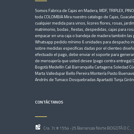
Somos Fabrica de Cajas en Madera, MDF, TRIPLEX, PIN
toda COLOMBIA Mira nuestro catalogo de Cajas, Guacale
cualquier medida para vinos, licores flores, rosas, jard
matrimonio, bodas , fiestas, despedidas, cajas para ros
empacar en una caja o bandeja de madera también las pi
Whatsapp pedido mínimo 6 unidades para despacho inme
sobre medidas especificas dadas por el clienteo diseño
efectuado el pago, debe enviar el soporte para generar l
de mensajería que usted desee (pago contra entrega
Bogotá Medellín Cali Barranquilla Cartagena Soledad C
Marta Valledupar Bello Pereira Montería Pasto Buenave
Andrés de Tumaco Dosquebradas Apartadó Tunja Girón U
CONTÁCTANOS
Cra. 7c # 155a -25 Barrancas Norte BOGOTÁ D.C ,