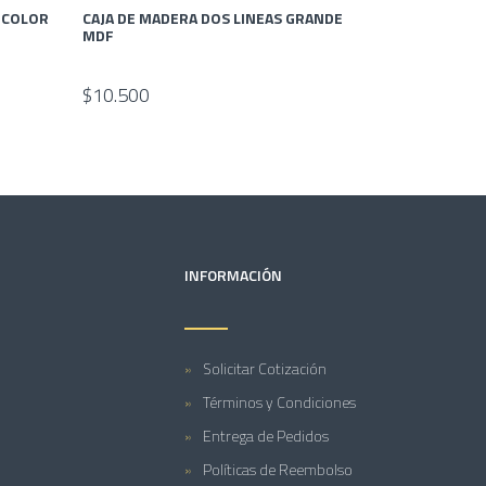
A COLOR
CAJA DE MADERA DOS LINEAS GRANDE
MDF
$10.500
INFORMACIÓN
Solicitar Cotización
Términos y Condiciones
Entrega de Pedidos
Políticas de Reembolso