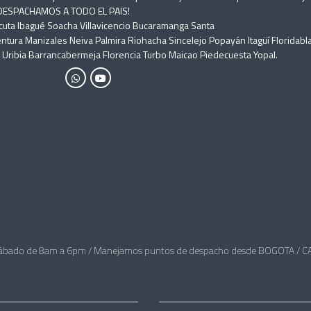
) DESPACHAMOS A TODO EL PAIS!
úcuta Ibagué Soacha Villavicencio Bucaramanga Santa
ntura Manizales Neiva Palmira Riohacha Sincelejo Popayán Itagüí Floridabl
ribia Barrancabermeja Florencia Turbo Maicao Piedecuesta Yopal.
ábado de 8am a 6pm / Manejamos puntos de despacho desde BOGOTA / CA