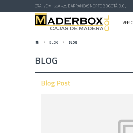
CRA. 7C # 155A -25 BARRANCAS NORTE BOGOTÁ D.C ,
|
VER 
BLOG
BLOG
BLOG
Blog Post