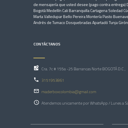
de mensajería que usted desee (pago contra entrega
Bogotá Medellín Cali Barranquilla Cartagena Soledad C
Marta Valledupar Bello Pereira Montería Pasto Buenave
Andrés de Tumaco Dosquebradas Apartadó Tunja Girón U
CONTÁCTANOS
Cra. 7c # 155a -25 Barrancas Norte BOGOTÁ D.C ,
3151953861
maderboxcolombia@gmail.com
Atendemos unicamente por WhatsApp / Lunes a S