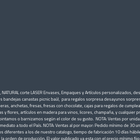
O, NATURAL corte LASER Envases, Empaques y Artículos personalizados, d
s bandejas canastas picnic baúl, para regalos sorpresa desayunos sorpres
ineras, anchetas, fresas, fresas con chocolate, cajas para regalos de cumple
as y flores, artículos en madera para vinos, licores, champaña, y cualquier 
ntamos o barnizamos según el color de su gusto. NOTA: Ventas por unidad: 
diato a todo el País. NOTA: Ventas al por mayor: Pedido mínimo de 30 un
s diferentes a los de nuestro catalogo, tiempo de fabricación 10 días háb
a orden de producción. El valor publicado ya esta con el precio mínimo fijo.