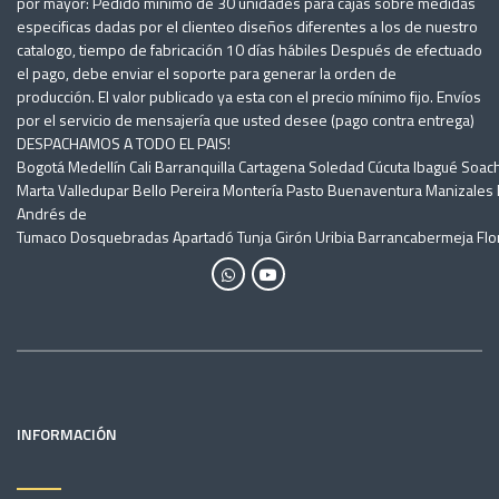
por mayor: Pedido mínimo de 30 unidades para cajas sobre medidas
especificas dadas por el clienteo diseños diferentes a los de nuestro
catalogo, tiempo de fabricación 10 días hábiles Después de efectuado
el pago, debe enviar el soporte para generar la orden de
producción. El valor publicado ya esta con el precio mínimo fijo. Envíos
por el servicio de mensajería que usted desee (pago contra entrega)
DESPACHAMOS A TODO EL PAIS!
Bogotá Medellín Cali Barranquilla Cartagena Soledad Cúcuta Ibagué Soac
Marta Valledupar Bello Pereira Montería Pasto Buenaventura Manizales N
Andrés de
Tumaco Dosquebradas Apartadó Tunja Girón Uribia Barrancabermeja Flor
INFORMACIÓN