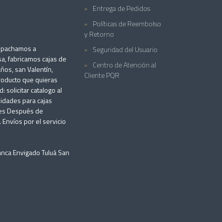
Entrega de Pedidos
Políticas de Reembolso
y Retorno
espachamos a
Seguridad del Usuario
a, fabricamos cajas de
Centro de Atención al
años, san Valentín,
Cliente PQR
producto que quieras
solicitar catalogo al
idades para cajas
iles Después de
 Envíos por el servicio
anca Envigado Tuluá San