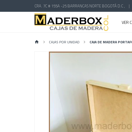
CRA. 7C # 155A -25 BARRANCAS NORTE BOGOTÁ D.C ,
|
VER 
CAJAS POR UNIDAD
CAJA DE MADERA PORTAF