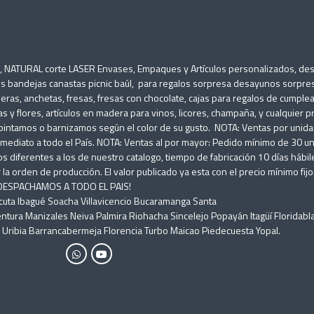
O, NATURAL corte LASER Envases, Empaques y Artículos personalizados, d
s bandejas canastas picnic baúl, para regalos sorpresa desayunos sorpres
ineras, anchetas, fresas, fresas con chocolate, cajas para regalos de cumple
as y flores, artículos en madera para vinos, licores, champaña, y cualquier 
ntamos o barnizamos según el color de su gusto. NOTA: Ventas por unidad: 
diato a todo el País. NOTA: Ventas al por mayor: Pedido mínimo de 30 un
s diferentes a los de nuestro catalogo, tiempo de fabricación 10 días háb
a orden de producción. El valor publicado ya esta con el precio mínimo fijo.
) DESPACHAMOS A TODO EL PAIS!
úcuta Ibagué Soacha Villavicencio Bucaramanga Santa
ntura Manizales Neiva Palmira Riohacha Sincelejo Popayán Itagüí Floridabl
ribia Barrancabermeja Florencia Turbo Maicao Piedecuesta Yopal.