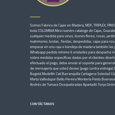
Somos Fabrica de Cajas en Madera, MDF, TRIPLEX, PIN
toda COLOMBIA Mira nuestro catalogo de Cajas, Guacale
cualquier medida para vinos, licores flores, rosas, jard
matrimonio, bodas , fiestas, despedidas, cajas para ros
empacar en una caja o bandeja de madera también las pi
Whatsapp pedido mínimo 6 unidades para despacho inme
sobre medidas especificas dadas por el clienteo diseño
efectuado el pago, debe enviar el soporte para generar l
de mensajería que usted desee (pago contra entrega
Bogotá Medellín Cali Barranquilla Cartagena Soledad C
Marta Valledupar Bello Pereira Montería Pasto Buenave
Andrés de Tumaco Dosquebradas Apartadó Tunja Girón U
CONTÁCTANOS