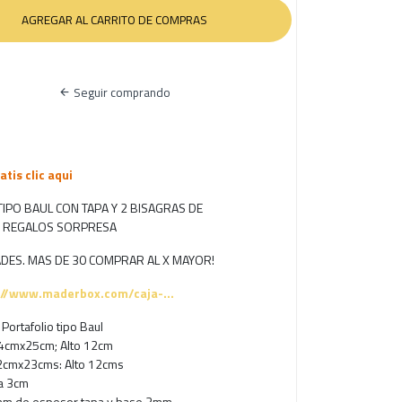
Seguir comprando
tis clic aqui
IPO BAUL CON TAPA Y 2 BISAGRAS DE
Y REGALOS SORPRESA
ADES. MAS DE 30 COMPRAR AL X MAYOR!
://www.maderbox.com/caja-...
ortafolio tipo Baul
34cmx25cm; Alto 12cm
32cmx23cms: Alto 12cms
a 3cm
9mm de espesor tapa y base 3mm