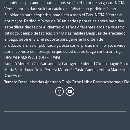
también las pintamos o barnizamos según el color de su gusto. NOTA:
Ventas por unidad: solicitar catalogo al Whatsapp pedido mínimo
6 unidades para despacho inmediato a todo el País. NOTA: Ventas al
por mayor: Pedido mínimo de 30 unidades para cajas sobre medidas
especificas dadas por el clienteo diseños diferentes a los de nuestro
catalogo, tiempo de fabricación 10 días hábiles Después de efectuado
el pago, debe enviar el soporte para generar la orden de
producción. El valor publicado ya esta con el precio mínimo fijo. Envíos
por el servicio de mensajería que usted desee (pago contra entrega)
DESPACHAMOS A TODO EL PAIS!
Bogotá Medellín Cali Barranquilla Cartagena Soledad Cúcuta Ibagué Soac
Marta Valledupar Bello Pereira Montería Pasto Buenaventura Manizales N
Andrés de
Tumaco Dosquebradas Apartadó Tunja Girón Uribia Barrancabermeja Flor