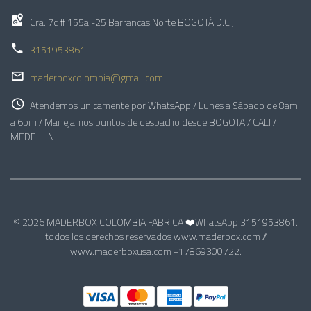
Cra. 7c # 155a -25 Barrancas Norte BOGOTÁ D.C ,
3151953861
maderboxcolombia@gmail.com
Atendemos unicamente por WhatsApp / Lunes a Sábado de 8am
a 6pm / Manejamos puntos de despacho desde BOGOTA / CALI /
MEDELLIN
© 2026 MADERBOX COLOMBIA FABRICA ❤️WhatsApp 3151953861.
todos los derechos reservados www.maderbox.com //
www.maderboxusa.com +17869300722.